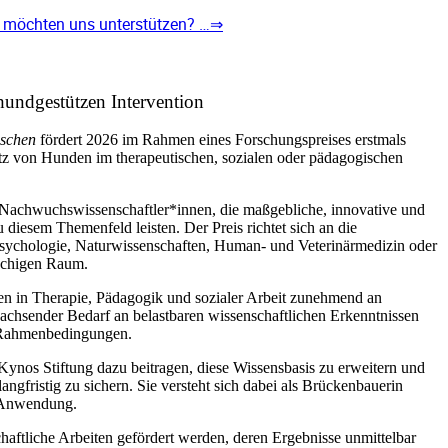
e möchten uns unterstützen? …⇒
hundgestützen Intervention
schen
fördert 2026 im Rahmen eines Forschungspreises erstmals
tz von Hunden im therapeutischen, sozialen oder pädagogischen
achwuchswissenschaftler*innen, die maßgebliche, innovative und
diesem Themenfeld leisten. Der Preis richtet sich an die
Psychologie, Naturwissenschaften, Human- und Veterinärmedizin oder
achigen Raum.
en in Therapie, Pädagogik und sozialer Arbeit zunehmend an
wachsender Bedarf an belastbaren wissenschaftlichen Erkenntnissen
 Rahmenbedingungen.
ynos Stiftung dazu beitragen, diese Wissensbasis zu erweitern und
langfristig zu sichern. Sie versteht sich dabei als Brückenbauerin
 Anwendung.
haftliche Arbeiten gefördert werden, deren Ergebnisse unmittelbar